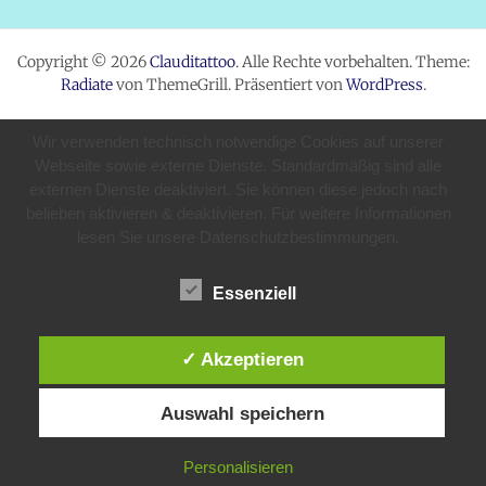
Copyright © 2026
Clauditattoo
. Alle Rechte vorbehalten. Theme:
Radiate
von ThemeGrill. Präsentiert von
WordPress
.
Wir verwenden technisch notwendige Cookies auf unserer
Webseite sowie externe Dienste. Standardmäßig sind alle
externen Dienste deaktiviert. Sie können diese jedoch nach
belieben aktivieren & deaktivieren. Für weitere Informationen
lesen Sie unsere Datenschutzbestimmungen.
Essenziell
✓ Akzeptieren
Auswahl speichern
Personalisieren