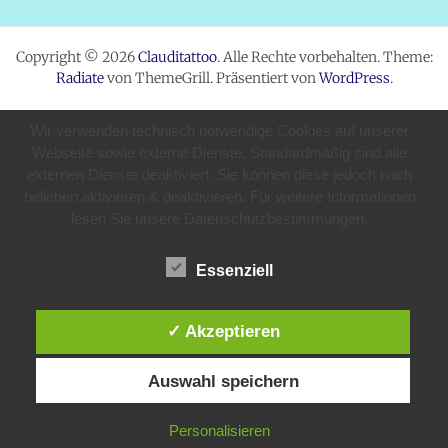
Copyright © 2026
Clauditattoo
. Alle Rechte vorbehalten. Theme:
Radiate
von ThemeGrill. Präsentiert von
WordPress
.
Wir verwenden technisch notwendige Cookies auf unserer
Webseite sowie externe Dienste. Standardmäßig sind alle
externen Dienste deaktiviert. Sie können diese jedoch nach
belieben aktivieren & deaktivieren. Für weitere Informationen
lesen Sie unsere Datenschutzbestimmungen.
Essenziell
✓ Akzeptieren
Auswahl speichern
Personalisieren